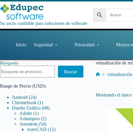
Saltar
al
contenido
Su socio confiable para soluciones de software
Inicio
Seguridad
Privacidad
Mejora r
virtualización de re
Búsqueda
Buscar
virtualización
Inicio
Rango de Precio (USD):
Mostrando el único 
24
Android
24
productos
1
Chromebook
1
producto
68
Diseño Gráfico
68
1
productos
Adobe
1
producto
2
Ashampoo
2
productos
54
Autodesk
54
productos
12
AutoCAD
12