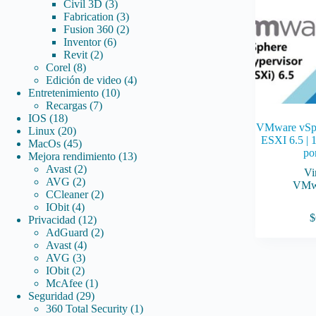
3
productos
Civil 3D
3
productos
3
Fabrication
3
productos
2
Fusion 360
2
6
productos
Inventor
6
2
productos
Revit
2
8
productos
Corel
8
productos
4
Edición de video
4
10
productos
Entretenimiento
10
7
productos
Recargas
7
18
productos
IOS
18
VMware vSph
productos
20
Linux
20
ESXI 6.5 | 1
productos
45
MacOs
45
po
productos
13
Mejora rendimiento
13
2
productos
Avast
2
Vi
2
productos
AVG
2
VMw
productos
2
CCleaner
2
4
productos
IObit
4
$
productos
12
Privacidad
12
productos
2
AdGuard
2
4
productos
Avast
4
3
productos
AVG
3
2
productos
IObit
2
productos
1
McAfee
1
29
producto
Seguridad
29
productos
1
360 Total Security
1