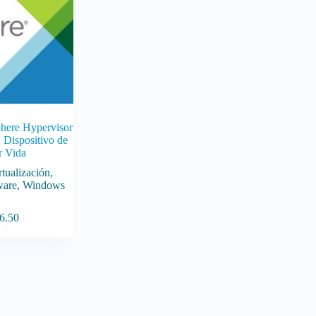
ere Hypervisor
 Dispositivo de
r Vida
rtualización
,
are
,
Windows
6.50