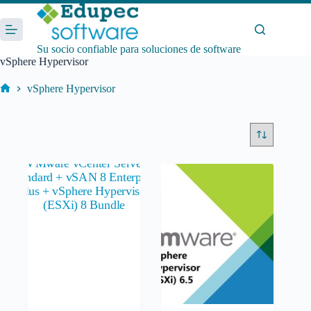
Saltar
al
contenido
Su socio confiable para soluciones de software
vSphere Hypervisor
vSphere Hypervisor
Inicio