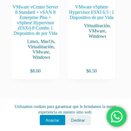
VMware vCenter Server
VMware vSphere
8 Standard + vSAN 8
Hypervisor ESXI 6.5 | 1
Enterprise Plus +
Dispositivo de por Vida
vSphere Hypervisor
Virtualización
,
(ESXi) 8 Combo 1
VMware
,
Dispositivo de por Vida
Windows
Linux
,
MacOs
,
Virtualización
,
VMware
,
Windows
$
8.00
$
6.50
Utilizamos cookies para garantizar que le brindamos la mejor
experiencia en nuestro sitio web.
Aceptar
Declinar