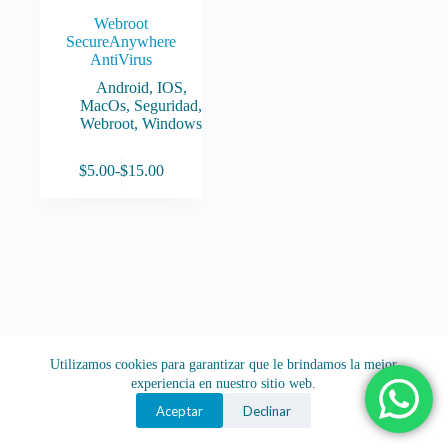
Webroot
SecureAnywhere
AntiVirus
Android
,
IOS
,
MacOs
,
Seguridad
,
Webroot
,
Windows
Este
$
5.00
-
$
15.00
producto
Rango
tiene
de
múltiples
precios:
variantes.
desde
Las
$5.00
opciones
hasta
se
$15.00
pueden
elegir
en
la
Utilizamos cookies para garantizar que le brindamos la mejor
página
experiencia en nuestro sitio web.
de
producto
Aceptar
Declinar