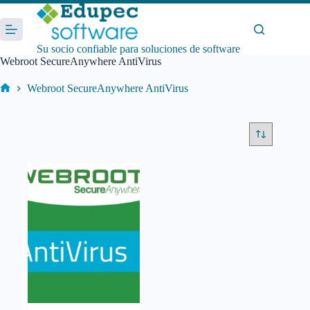
Saltar
al
contenido
Su socio confiable para soluciones de software
Webroot SecureAnywhere AntiVirus
Webroot SecureAnywhere AntiVirus
Inicio