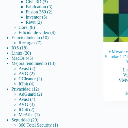
3
productos
Civil 3D
3
productos
3
Fabrication
3
productos
2
Fusion 360
2
6
productos
Inventor
6
2
productos
Revit
2
8
productos
Corel
8
productos
4
Edición de video
4
10
productos
Entretenimiento
10
7
productos
Recargas
7
18
productos
IOS
18
VMware vC
productos
20
Linux
20
Standar 1 Di
productos
45
MacOs
45
productos
13
Mejora rendimiento
13
2
productos
Avast
2
Li
2
productos
AVG
2
Vi
productos
2
CCleaner
2
VMw
4
productos
IObit
4
productos
12
Privacidad
12
$
productos
2
AdGuard
2
4
productos
Avast
4
3
productos
AVG
3
2
productos
IObit
2
productos
1
McAfee
1
29
producto
Seguridad
29
productos
1
360 Total Security
1