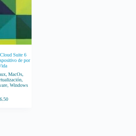
loud Suite 6
spositivo de por
Vida
nux
,
MacOs
,
rtualización
,
are
,
Windows
6.50