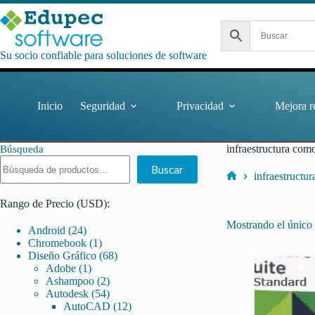
Saltar
al
contenido
Su socio confiable para soluciones de software
Inicio
Seguridad
Privacidad
Mejora r
infraestructura como
Búsqueda
Buscar
infraestructu
Inicio
Rango de Precio (USD):
Mostrando el único 
24
Android
24
productos
1
Chromebook
1
producto
68
Diseño Gráfico
68
1
productos
Adobe
1
producto
2
Ashampoo
2
productos
54
Autodesk
54
productos
12
AutoCAD
12