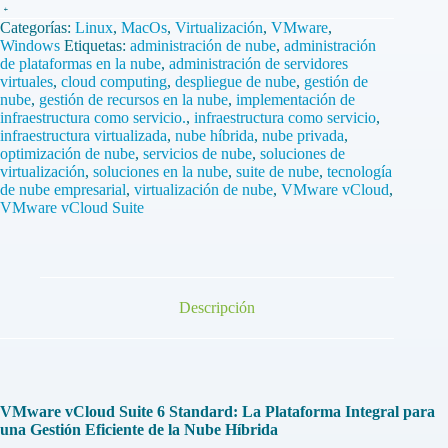
VMware
vCloud
Categorías:
Linux
,
MacOs
,
Virtualización
,
VMware
,
Suite
Windows
Etiquetas:
administración de nube
,
administración
6
de plataformas en la nube
,
administración de servidores
Standar
virtuales
,
cloud computing
,
despliegue de nube
,
gestión de
1
nube
,
gestión de recursos en la nube
,
implementación de
Dispositivo
infraestructura como servicio.
,
infraestructura como servicio
,
de
infraestructura virtualizada
,
nube híbrida
,
nube privada
,
por
optimización de nube
,
servicios de nube
,
soluciones de
Vida
virtualización
,
soluciones en la nube
,
suite de nube
,
tecnología
cantidad
de nube empresarial
,
virtualización de nube
,
VMware vCloud
,
VMware vCloud Suite
Descripción
VMware vCloud Suite 6 Standard: La Plataforma Integral para
una Gestión Eficiente de la Nube Híbrida