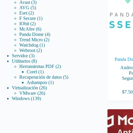
3
producto
Avast
3
pueden
5
productos
AVG
5
elegir
2
productos
Eset
2
en
productos
1
F Secure
1
la
2
producto
IObit
2
página
productos
6
McAfee
6
de
productos
4
Panda Dome
4
producto
2
productos
Trend Micro
2
1
productos
Watchdog
1
2
producto
Webroot
2
3
productos
Servidor
3
Panda Do
productos
8
Utilitarios
8
productos
2
Herramientas PDF
2
Andro
1
productos
Corel
1
P
producto
5
Recuperación de datos
5
Segur
1
productos
Ashampoo
1
26
producto
Este
Virtualización
26
$
7.50
26
productos
producto
VMware
26
139
productos
tiene
Windows
139
productos
múltiples
variantes.
Las
opciones
se
pueden