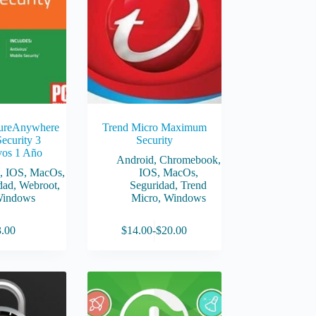
ureAnywhere
Trend Micro Maximum
Security 3
Security
vos 1 Año
Android
,
Chromebook
,
d
,
IOS
,
MacOs
,
IOS
,
MacOs
,
dad
,
Webroot
,
Seguridad
,
Trend
indows
Micro
,
Windows
Este
3.00
$
14.00
-
$
20.00
producto
Rango
tiene
de
múltiples
precios:
variantes.
desde
Las
$14.00
opciones
hasta
se
$20.00