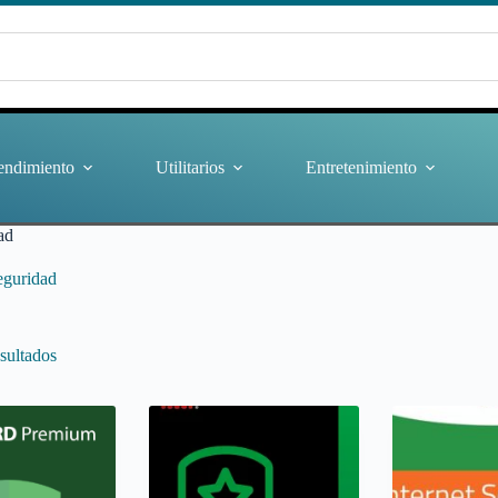
endimiento
Utilitarios
Entretenimiento
ad
eguridad
sultados