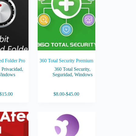
pueden
elegir
en
la
página
de
producto
ed Folder Pro
360 Total Security Premium
,
Privacidad
,
360 Total Security
,
indows
Seguridad
,
Windows
Este
$
15.00
$
8.00
-
$
45.00
producto
Rango
Rango
tiene
de
de
múltiples
precios:
precios:
variantes.
desde
desde
Las
$5.00
$8.00
opciones
hasta
hasta
se
$15.00
$45.00
pueden