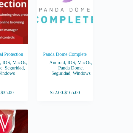
elegir
en
la
página
de
producto
l Protection
Panda Dome Complete
d
,
IOS
,
MacOs
,
Android
,
IOS
,
MacOs
,
e
,
Seguridad
,
Panda Dome
,
indows
Seguridad
,
Windows
Este
-
$
35.00
$
22.00
-
$
165.00
producto
Rango
Rango
tiene
de
de
múltiples
precios:
precios:
variantes.
desde
desde
Las
$10.00
$22.00
opciones
hasta
hasta
se
$35.00
$165.00
pueden