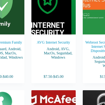
remium Family
AVG Internet Security
Webroot Sec
Internet 
uard
,
Android
,
Android
,
AVG
,
Dispositi
OS
,
MacOs
,
MacOs
,
Seguridad
,
cidad
,
Windows
Windows
Androi
Seguri
W
Este
0
-
$
40.00
$
7.50
-
$
45.00
$
1
producto
Rango
Rango
tiene
de
de
múltiples
precios:
precios:
variantes.
desde
desde
Las
$24.00
$7.50
opciones
hasta
hasta
se
$40.00
$45.00