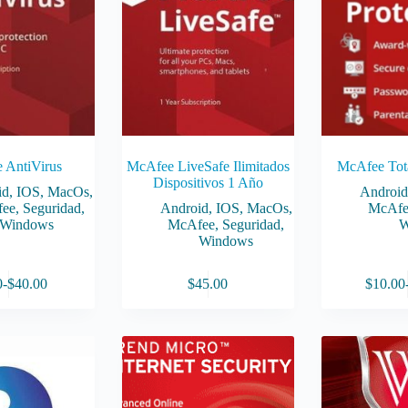
elegir
elegir
en
en
la
la
página
página
de
de
producto
producto
 AntiVirus
McAfee LiveSafe Ilimitados
McAfee Tota
Dispositivos 1 Año
id
,
IOS
,
MacOs
,
Androi
ee
,
Seguridad
,
Android
,
IOS
,
MacOs
,
McAfe
Windows
McAfee
,
Seguridad
,
W
Windows
Este
0
-
$
40.00
$
45.00
$
10.00
producto
Rango
tiene
de
múltiples
precios:
variantes.
desde
Las
$6.00
opciones
hasta
se
$40.00
pueden