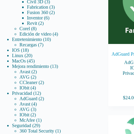
3
productos
Civil 3D
3
productos
3
Fabrication
3
productos
2
Fusion 360
2
6
productos
Inventor
6
2
productos
Revit
2
8
productos
Corel
8
productos
4
Edición de video
4
10
productos
Entretenimiento
10
7
productos
Recargas
7
18
productos
IOS
18
AdGuard P
productos
20
Linux
20
productos
45
MacOs
45
AdG
productos
13
Mejora rendimiento
13
I
2
productos
Avast
2
Priva
2
productos
AVG
2
productos
2
CCleaner
2
4
productos
IObit
4
productos
12
Privacidad
12
Este
$
24.0
productos
2
AdGuard
2
producto
4
productos
Avast
4
tiene
3
productos
AVG
3
múltiples
2
productos
IObit
2
variantes.
productos
1
McAfee
1
Las
29
producto
Seguridad
29
opciones
productos
1
360 Total Security
1
se