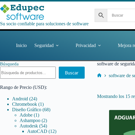
Saltar
al
contenido
Su socio confiable para soluciones de software
Inicio
Seguridad
Privacidad
Mejora r
software de segurid
Búsqueda
Buscar
software de s
Inicio
Rango de Precio (USD):
Mostrando los 15 re
24
Android
24
productos
1
Chromebook
1
producto
68
Diseño Gráfico
68
1
productos
Adobe
1
producto
2
Ashampoo
2
productos
54
Autodesk
54
productos
12
AutoCAD
12