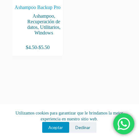
Ashampoo Backup Pro
Ashampoo
,
Recuperación de
datos
,
Utilitarios
,
Windows
Este
$
4.50
-
$
5.50
producto
Rango
tiene
de
múltiples
precios:
variantes.
desde
Las
$4.50
opciones
hasta
se
$5.50
pueden
elegir
en
la
página
Utilizamos cookies para garantizar que le brindamos la mejor
de
experiencia en nuestro sitio web.
producto
Aceptar
Declinar